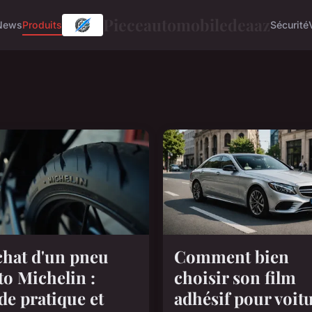
Pieceautomobiledeaaz
News
Produits
Sécurité
chat d'un pneu
Comment bien
o Michelin :
choisir son film
de pratique et
adhésif pour voitu