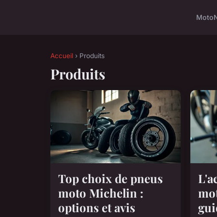
Moto
Accueil
› Produits
Produits
Top choix de pneus
L'a
moto Michelin :
mot
options et avis
gui